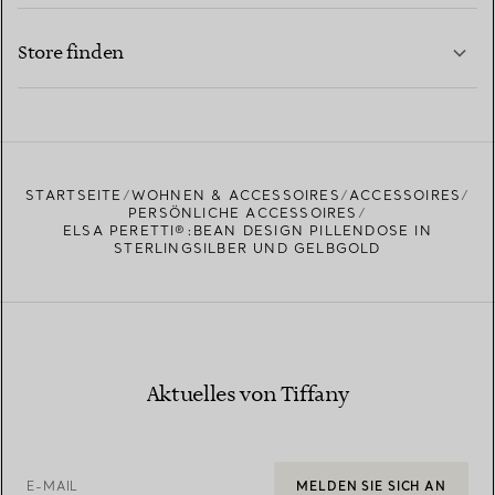
KONTAKTIEREN SIE UNS
MEHR ERFAHREN
Store finden
MEHR ERFAHREN
EINEN STORE IN IHRER NÄHE FINDEN
STARTSEITE
WOHNEN & ACCESSOIRES
ACCESSOIRES
PERSÖNLICHE ACCESSOIRES
ELSA PERETTI®:BEAN DESIGN PILLENDOSE IN
STERLINGSILBER UND GELBGOLD
Aktuelles von Tiffany
E-MAIL
MELDEN SIE SICH AN