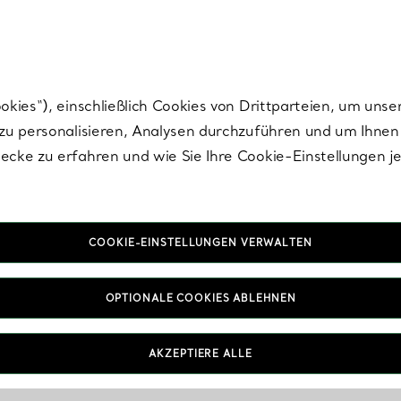
nisch im Design. Die Kreationen von Elsa Peretti® sind zeitlose Ikonen mo
ies“), einschließlich Cookies von Drittparteien, um unse
u personalisieren, Analysen durchzuführen und um Ihnen 
cke zu erfahren und wie Sie Ihre Cookie-Einstellungen j
COOKIE-EINSTELLUNGEN VERWALTEN
OPTIONALE COOKIES ABLEHNEN
AKZEPTIERE ALLE
IN VEREINBAREN