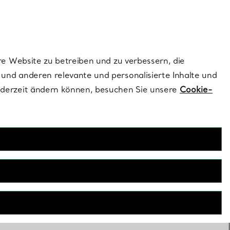
dernen Stils |
Jetzt Entdecken
Kontaktieren Sie un
Melden Sie sich
re Website zu betreiben und zu verbessern, die
und anderen relevante und personalisierte Inhalte und
ederzeit ändern können, besuchen Sie unsere
Cookie-