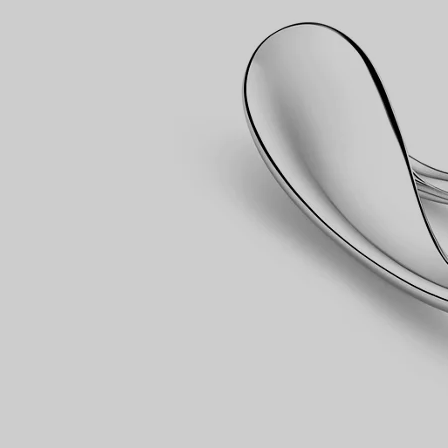
Partnerringe
Eternity Ringe
inem Tiffany-Diamantenexperten.