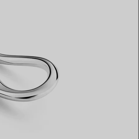
Elsa Peretti®
Tipps zur Auswahl eines
Eherings