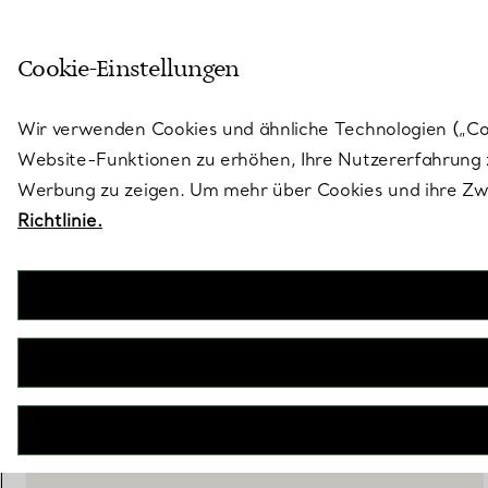
Skulptural von Natur aus. Iko
Cookie-Einstellungen
Gehen Sie auf die Seite „Stores“
Wir verwenden Cookies und ähnliche Technologien („Cook
Website-Funktionen zu erhöhen, Ihre Nutzererfahrung z
Werbung zu zeigen. Um mehr über Cookies und ihre Zwe
Richtlinie.
Elsa Peretti®
Teardrop Schlüsselanhänger in Sterlingsilber
€ 260
IN DEN WARENKORB LEGEN
WENDEN SIE SICH AN EINEN BERATER
EINEN KUNDENBERATER KONTAKTIEREN ODER EINEN TERM