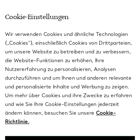
Cookie-Einstellungen
KUNDENSERVICE
Wir verwenden Cookies und ähnliche Technologien
(„Cookies“), einschließlich Cookies von Drittparteien,
SERVICES
um unsere Website zu betreiben und zu verbessern,
die Website-Funktionen zu erhöhen, Ihre
Nutzererfahrung zu personalisieren, Analysen
ÜBER TIFFANY & CO.
durchzuführen und um Ihnen und anderen relevante
und personalisierte Inhalte und Werbung zu zeigen.
Um mehr über Cookies und ihre Zwecke zu erfahren
RECHTLICHE HINWEISE
und wie Sie Ihre Cookie-Einstellungen jederzeit
ändern können, besuchen Sie unsere
Cookie-
Richtlinie.
FOLGEN SIE UNS