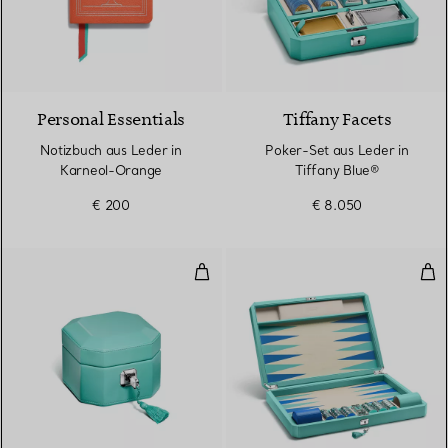
Personal Essentials
Tiffany Facets
Notizbuch aus Leder in
Poker-Set aus Leder in
Karneol-Orange
Tiffany Blue®
€ 200
€ 8.050
Kleines Schmuckkästchen aus Led
Bac
2 Farben