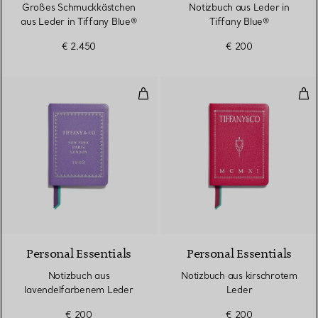
Großes Schmuckkästchen
Notizbuch aus Leder in
aus Leder in Tiffany Blue®
Tiffany Blue®
€ 2.450
€ 200
Notizbuch aus lavendelfarbenem
Not
5 Farben
Personal Essentials
Personal Essentials
Notizbuch aus
Notizbuch aus kirschrotem
lavendelfarbenem Leder
Leder
€ 200
€ 200