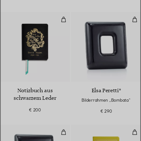
Notizbuch aus schwarzem Leder
Bil
5 Farben
Notizbuch aus
Elsa Peretti®
schwarzem Leder
Bilderrahmen „Bombata“
€ 200
€ 290
Bilderrahmen „Bombata“
Not