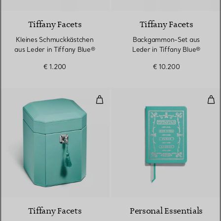
Tiffany Facets
Tiffany Facets
Kleines Schmuckkästchen
Backgammon-Set aus
aus Leder in Tiffany Blue®
Leder in Tiffany Blue®
€ 1.200
€ 10.200
Großes Schmuckkästchen aus Led
Not
2 Farben
Tiffany Facets
Personal Essentials