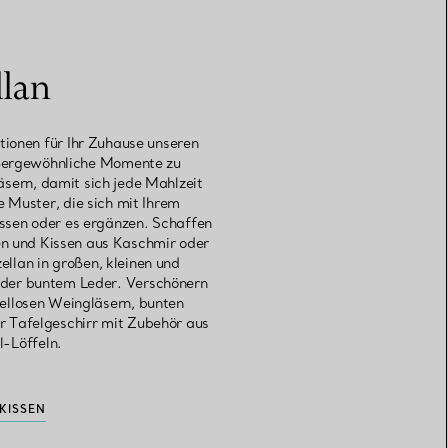
Elsa Peretti®
Tipps zur Auswahl eines
lan
Eherings
tionen für Ihr Zuhause unseren
außergewöhnliche Momente zu
äsern, damit sich jede Mahlzeit
 Muster, die sich mit Ihrem
ssen oder es ergänzen. Schaffen
n und Kissen aus Kaschmir oder
ellan in großen, kleinen und
 oder buntem Leder. Verschönern
ellosen Weingläsern, bunten
hr Tafelgeschirr mit Zubehör aus
l-Löffeln.
KISSEN