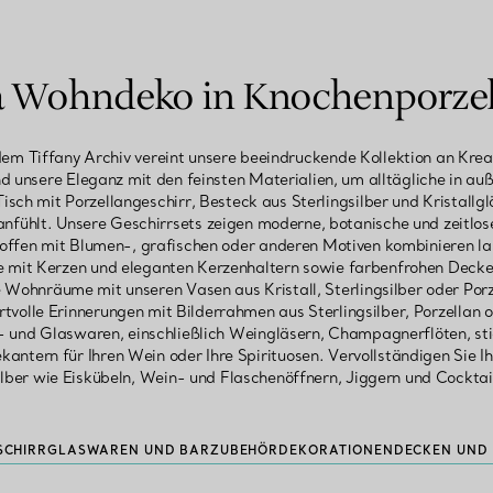
Partnerringe
Eternity Ringe
la Wohndeko in Knochenporzel
em Tiffany Archiv vereint unsere beeindruckende Kollektion an Krea
nd unsere Eleganz mit den feinsten Materialien, um alltägliche in 
inem Tiffany-Diamantenexperten.
isch mit Porzellangeschirr, Besteck aus Sterlingsilber und Kristallgl
anfühlt. Unsere Geschirrsets zeigen moderne, botanische und zeitlose
ffen mit Blumen-, grafischen oder anderen Motiven kombinieren la
e mit Kerzen und eleganten Kerzenhaltern sowie farbenfrohen Decke
 Wohnräume mit unseren Vasen aus Kristall, Sterlingsilber oder Porz
rtvolle Erinnerungen mit Bilderrahmen aus Sterlingsilber, Porzellan
- und Glaswaren, einschließlich Weingläsern, Champagnerflöten, sti
ekantern für Ihren Wein oder Ihre Spirituosen. Vervollständigen Sie I
ilber wie Eiskübeln, Wein- und Flaschenöffnern, Jiggern und Cocktai
SCHIRR
GLASWAREN UND BARZUBEHÖR
DEKORATIONEN
DECKEN UND 