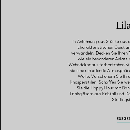
Eheringe für Damen
Eheringe für Herren
Li
In Anlehnung aus Stücke aus d
charakteristischen Geist u
Vereinbaren Sie Ihren
Termin
mit e
verwandeln. Decken Sie Ihren T
wie ein besonderer Anlass 
Wohndekor aus farbenfrohen Sto
Sie eine einladende Atmosphär
Wolle. Verschönern Sie Ihre
Knospenstilen. Schaffen Sie we
Sie die Happy Hour mit Bar
Trinkgläsern aus Kristall und D
Sterlings
ESSGE