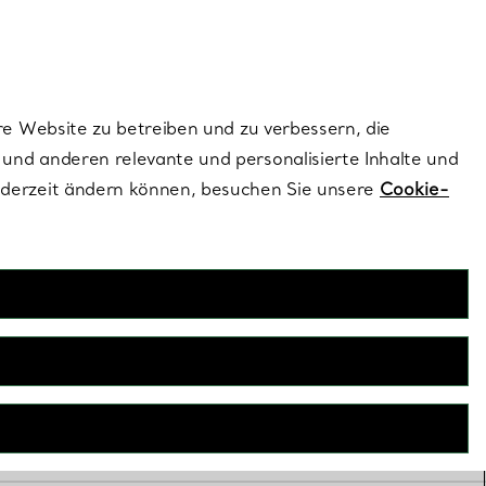
dernen Stils |
Jetzt Entdecken
Kontaktieren Sie 
Melden Sie si
re Website zu betreiben und zu verbessern, die
und anderen relevante und personalisierte Inhalte und
ederzeit ändern können, besuchen Sie unsere
Cookie-
eren Sie uns
.