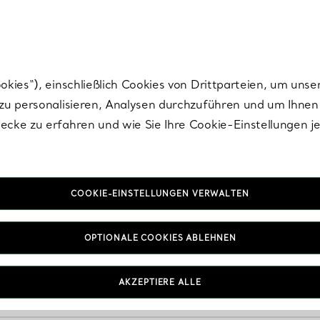
nisch im Design. Die Kreationen von Elsa Peretti® sind zeitlose Ikonen mo
ies“), einschließlich Cookies von Drittparteien, um unse
u personalisieren, Analysen durchzuführen und um Ihnen 
cke zu erfahren und wie Sie Ihre Cookie-Einstellungen j
0 ARTIKEL
Wir haben keine Ergebnisse für Ihre Suche gefunden.
COOKIE-EINSTELLUNGEN VERWALTEN
chen Sie es erneut mit anderen Stichwörtern oder
kontakti
OPTIONALE COOKIES ABLEHNEN
AKZEPTIERE ALLE