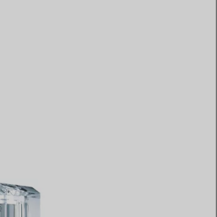
Elsa Peretti®
Tipps zur Auswahl eines
Eherings