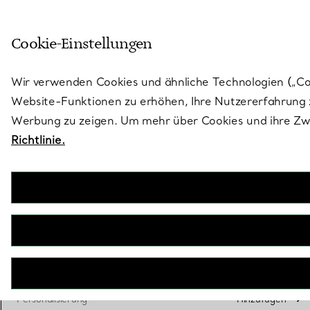
Skulptural von Natur aus. Iko
Cookie-Einstellungen
Gehen Sie auf die Seite „Stores“
Wir verwenden Cookies und ähnliche Technologien („Cook
Website-Funktionen zu erhöhen, Ihre Nutzererfahrung z
Werbung zu zeigen. Um mehr über Cookies und ihre Zwe
Richtlinie.
Tiffany
Eau de Parfum
€ 119
Volumen
50
75
ausgewä
Personalisierung
Hinzufügen