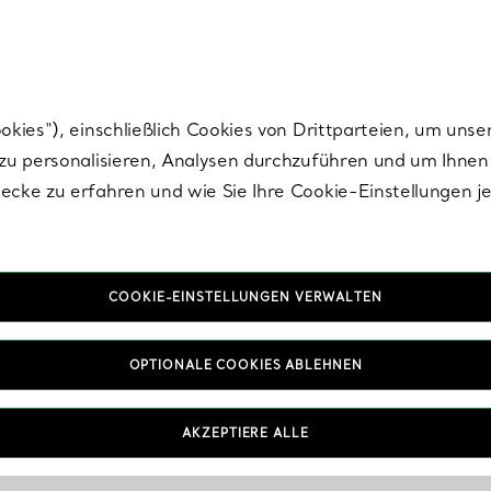
nisch im Design. Die Kreationen von Elsa Peretti® sind zeitlose Ikonen mo
ies“), einschließlich Cookies von Drittparteien, um unse
u personalisieren, Analysen durchzuführen und um Ihnen 
cke zu erfahren und wie Sie Ihre Cookie-Einstellungen j
COOKIE-EINSTELLUNGEN VERWALTEN
OPTIONALE COOKIES ABLEHNEN
hlt
AKZEPTIERE ALLE