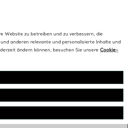
dernen Stils |
Jetzt Entdecken
Kontaktieren Sie un
Melden Sie sich
re Website zu betreiben und zu verbessern, die
und anderen relevante und personalisierte Inhalte und
ederzeit ändern können, besuchen Sie unsere
Cookie-