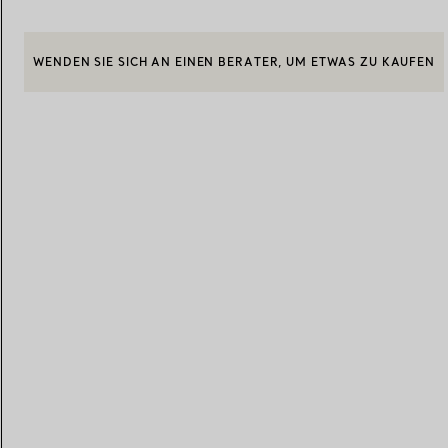
WENDEN SIE SICH AN EINEN BERATER, UM ETWAS ZU KAUFEN
Eheringe für Damen
Eheringe für Herren
BOOK AN APPOINTMENT
EINEN KUNDENBERATER KONTAKTIEREN ODER EINEN TERM
Vereinbaren Sie Ihren
Termin
mit e