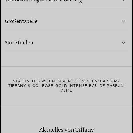
Verantwortungsvolle Beschaffung
Größentabelle
KONTAKTIEREN SIE UNS
MEHR ERFAHREN
Store finden
MEHR ERFAHREN
EINEN STORE IN IHRER NÄHE FINDEN
STARTSEITE
WOHNEN & ACCESSOIRES
PARFUM
TIFFANY & CO.:ROSE GOLD INTENSE EAU DE PARFUM
75ML
Aktuelles von Tiffany