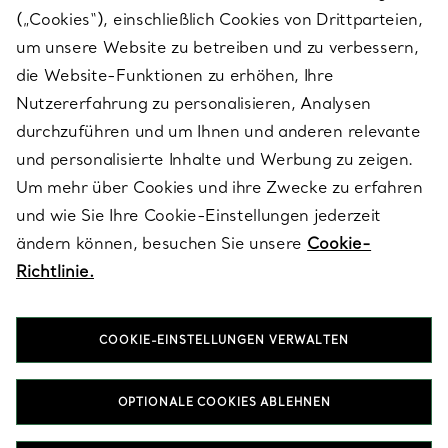
(„Cookies“), einschließlich Cookies von Drittparteien,
SERVICES
um unsere Website zu betreiben und zu verbessern,
die Website-Funktionen zu erhöhen, Ihre
Nutzererfahrung zu personalisieren, Analysen
ÜBER TIFFANY & CO.
durchzuführen und um Ihnen und anderen relevante
und personalisierte Inhalte und Werbung zu zeigen.
Um mehr über Cookies und ihre Zwecke zu erfahren
RECHTLICHE HINWEISE
und wie Sie Ihre Cookie-Einstellungen jederzeit
ändern können, besuchen Sie unsere
Cookie-
Richtlinie.
FOLGEN SIE UNS
COOKIE-EINSTELLUNGEN VERWALTEN
Standort ändern:
OPTIONALE COOKIES ABLEHNEN
T&Co. 2026