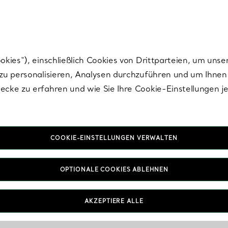
nisch im Design. Die Kreationen von Elsa Peretti® sind zeitlose Ikonen mo
ies“), einschließlich Cookies von Drittparteien, um unse
u personalisieren, Analysen durchzuführen und um Ihnen 
cke zu erfahren und wie Sie Ihre Cookie-Einstellungen j
COOKIE-EINSTELLUNGEN VERWALTEN
OPTIONALE COOKIES ABLEHNEN
AKZEPTIERE ALLE
IN VEREINBAREN