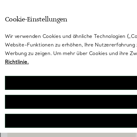
Skulptural von Natur aus. Iko
Cookie-Einstellungen
Gehen Sie auf die Seite „Stores“
Wir verwenden Cookies und ähnliche Technologien („Cook
Website-Funktionen zu erhöhen, Ihre Nutzererfahrung z
Werbung zu zeigen. Um mehr über Cookies und ihre Zwe
Richtlinie.
Tiffany T
Sonnenbrille aus schwarzem Acetat mit dunkelgrauen Gläsern
€ 360
BENACHRICHTIGEN SIE MICH, WENN VERFÜGBAR
WENDEN SIE SICH AN EINEN BERATER
BOOK AN APPOINTMENT
EINEN KUNDENBERATER KONTAKTIEREN ODER EINEN TERM