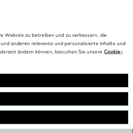
dernen Stils |
Jetzt Entdecken
Kontaktieren Sie un
Melden Sie sich
re Website zu betreiben und zu verbessern, die
und anderen relevante und personalisierte Inhalte und
ederzeit ändern können, besuchen Sie unsere
Cookie-