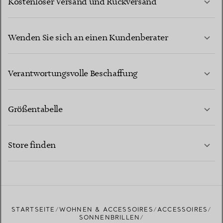
Kostenloser Versand und Rückversand
Wenden Sie sich an einen Kundenberater
MEHR ERFAHREN
Verantwortungsvolle Beschaffung
Größentabelle
KONTAKTIEREN SIE UNS
MEHR ERFAHREN
Store finden
MEHR ERFAHREN
EINEN STORE IN IHRER NÄHE FINDEN
STARTSEITE
WOHNEN & ACCESSOIRES
ACCESSOIRES
SONNENBRILLEN