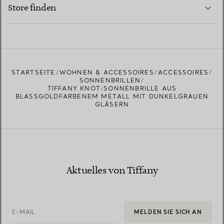
MEHR ERFAHREN
Store finden
MEHR ERFAHREN
EINEN STORE IN IHRER NÄHE FINDEN
STARTSEITE
WOHNEN & ACCESSOIRES
ACCESSOIRES
SONNENBRILLEN
TIFFANY KNOT:SONNENBRILLE AUS
BLASSGOLDFARBENEM METALL MIT DUNKELGRAUEN
GLÄSERN
Aktuelles von Tiffany
E-MAIL
MELDEN SIE SICH AN