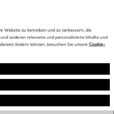
dernen Stils |
Jetzt Entdecken
Kontaktieren Sie un
Melden Sie sich
re Website zu betreiben und zu verbessern, die
und anderen relevante und personalisierte Inhalte und
ederzeit ändern können, besuchen Sie unsere
Cookie-