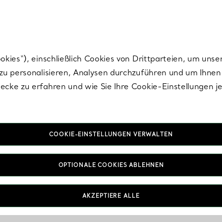
nisch im Design. Die Kreationen von Elsa Peretti® sind zeitlose Ikonen mo
ies“), einschließlich Cookies von Drittparteien, um unse
u personalisieren, Analysen durchzuführen und um Ihnen 
cke zu erfahren und wie Sie Ihre Cookie-Einstellungen j
COOKIE-EINSTELLUNGEN VERWALTEN
IN VEREINBAREN
OPTIONALE COOKIES ABLEHNEN
AKZEPTIERE ALLE