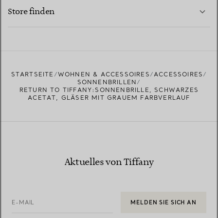
MEHR ERFAHREN
Store finden
MEHR ERFAHREN
EINEN STORE IN IHRER NÄHE FINDEN
STARTSEITE
WOHNEN & ACCESSOIRES
ACCESSOIRES
SONNENBRILLEN
RETURN TO TIFFANY:SONNENBRILLE, SCHWARZES
ACETAT, GLÄSER MIT GRAUEM FARBVERLAUF
Aktuelles von Tiffany
E-MAIL
MELDEN SIE SICH AN