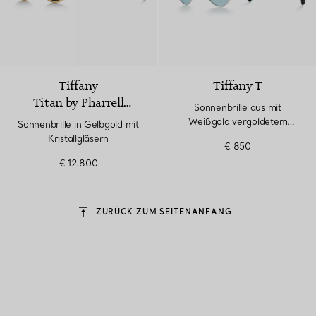
2 Materialien
Tiffany
Tiffany T
Titan by Pharrell
Sonnenbrille aus mit
Williams
Weißgold vergoldetem
Sonnenbrille in Gelbgold mit
Metall mit Gläsern mit
Kristallgläsern
€ 850
azurblauem Farbverlauf
€ 12.800
ZURÜCK ZUM SEITENANFANG