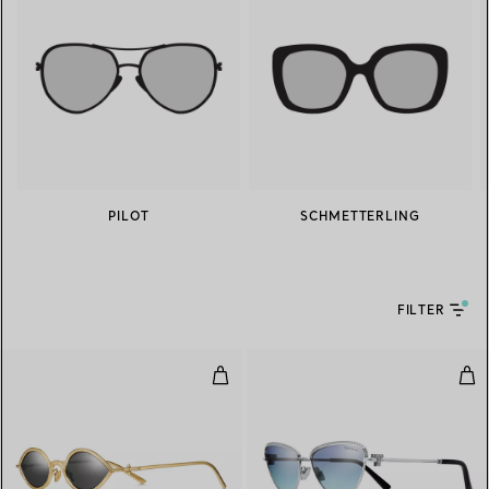
PILOT
SCHMETTERLING
FILTER
Sonnenbrille in Gelbgold mit Krist
Son