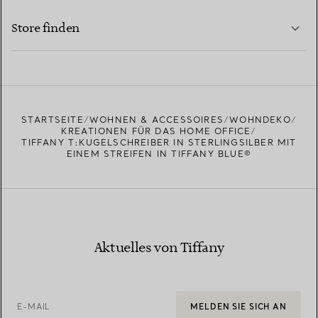
MEHR ERFAHREN
Store finden
MEHR ERFAHREN
EINEN STORE IN IHRER NÄHE FINDEN
STARTSEITE
WOHNEN & ACCESSOIRES
WOHNDEKO
KREATIONEN FÜR DAS HOME OFFICE
TIFFANY T:KUGELSCHREIBER IN STERLINGSILBER MIT
EINEM STREIFEN IN TIFFANY BLUE®
Aktuelles von Tiffany
E-MAIL
MELDEN SIE SICH AN