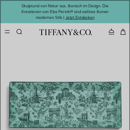
Skulptural von Natur aus. Ikonisch im Design. Die
Kreationen von Elsa Peretti® sind zeitlose Ikonen
Melde
modernen Stils |
Jetzt Entdecken
Kontaktie