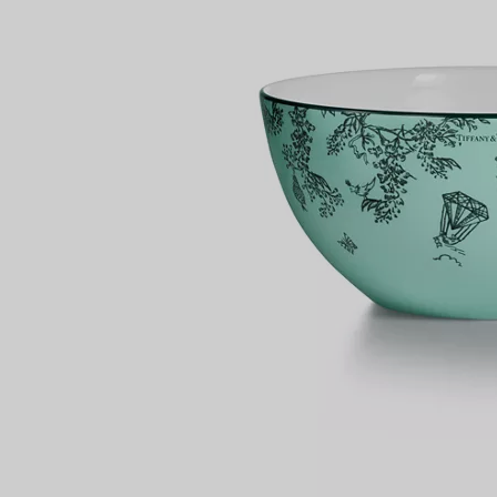
Partnerringe
Eternity Ringe
inem Tiffany-Diamantenexperten.