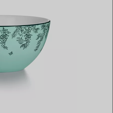
Elsa Peretti®
Tipps zur Auswahl eines
Eherings