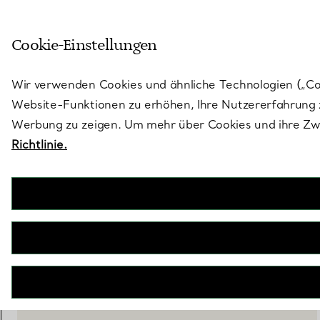
Skulptural von Natur aus. Iko
Cookie-Einstellungen
Gehen Sie auf die Seite „Stores“
Wir verwenden Cookies und ähnliche Technologien („Cook
Website-Funktionen zu erhöhen, Ihre Nutzererfahrung z
Werbung zu zeigen. Um mehr über Cookies und ihre Zwe
Richtlinie.
Tiffany Toile
Müslischale aus Porzellan in Tiffany Blue®
€ 190
IN DEN WARENKORB LEGEN
WENDEN SIE SICH AN EINEN BERATER
EINEN KUNDENBERATER KONTAKTIEREN ODER EINEN TERM