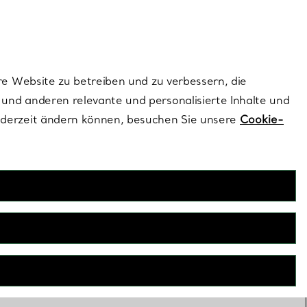
dernen Stils |
Jetzt Entdecken
Kontaktieren Sie un
Melden Sie sich
re Website zu betreiben und zu verbessern, die
und anderen relevante und personalisierte Inhalte und
ederzeit ändern können, besuchen Sie unsere
Cookie-