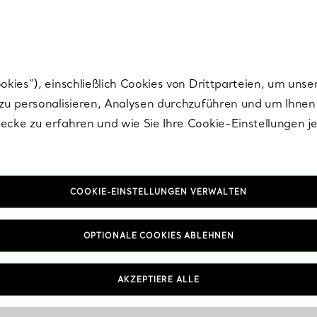
nisch im Design. Die Kreationen von Elsa Peretti® sind zeitlose Ikonen mo
ies“), einschließlich Cookies von Drittparteien, um unse
u personalisieren, Analysen durchzuführen und um Ihnen 
cke zu erfahren und wie Sie Ihre Cookie-Einstellungen j
COOKIE-EINSTELLUNGEN VERWALTEN
OPTIONALE COOKIES ABLEHNEN
AKZEPTIERE ALLE
IN VEREINBAREN