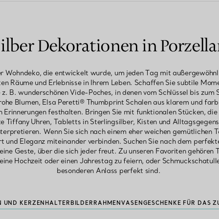
ilber Dekorationen in Porzell
ger Wohndeko, die entwickelt wurde, um jeden Tag mit außergewöhnli
sten Räume und Erlebnisse in Ihrem Leben. Schaffen Sie subtile Mome
 z. B. wunderschönen Vide-Poches, in denen vom Schlüssel bis zum S
rohe Blumen, Elsa Peretti® Thumbprint Schalen aus klarem und far
en Erinnerungen festhalten. Bringen Sie mit funktionalen Stücken, die 
 Tiffany Uhren, Tabletts in Sterlingsilber, Kisten und Alltagsgegen
interpretieren. Wenn Sie sich nach einem eher weichen gemütlichen T
rt und Eleganz miteinander verbinden. Suchen Sie nach dem perfek
eine Geste, über die sich jeder freut. Zu unseren Favoriten gehören Ta
eine Hochzeit oder einen Jahrestag zu feiern, oder Schmuckschatullen 
besonderen Anlass perfekt sind.
N UND KERZENHALTER
BILDERRAHMEN
VASEN
GESCHENKE FÜR DAS Z