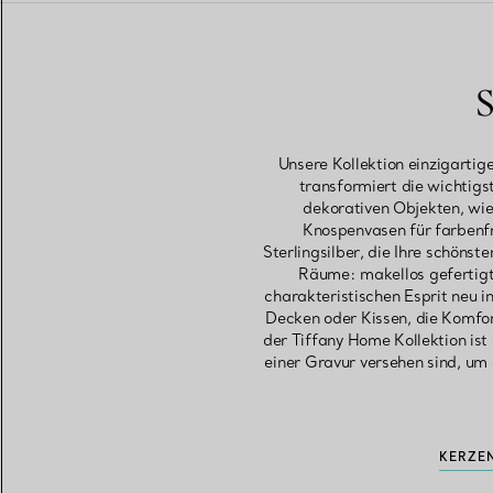
S
Unsere Kollektion einzigarti
transformiert die wichtig
dekorativen Objekten, wie
Knospenvasen für farbenf
Sterlingsilber, die Ihre schönst
Räume: makellos gefertigte
charakteristischen Esprit neu 
Decken oder Kissen, die Komfo
der Tiffany Home Kollektion ist 
einer Gravur versehen sind, um 
KERZE