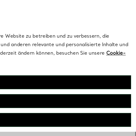
dernen Stils |
Jetzt Entdecken
Kontaktieren Sie 
Melden Sie si
re Website zu betreiben und zu verbessern, die
und anderen relevante und personalisierte Inhalte und
ederzeit ändern können, besuchen Sie unsere
Cookie-
Deko
eko verkörpert die charakteristische Handwerkskunst und
uses. Von Tiffany T True Kristallvasen bis hin zu facettierten
t die Kollektion einzigartige Designs, die jedem Raum einen
Hauch von Raffinesse verleihen.