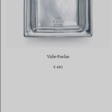
Vide-Poche
€ 440