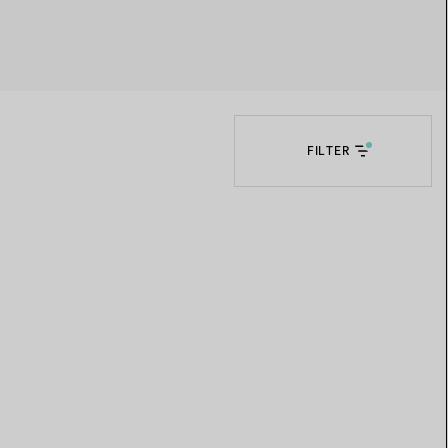
Elsa Peretti®
Tipps zur Auswahl eines
Eherings
FILTER