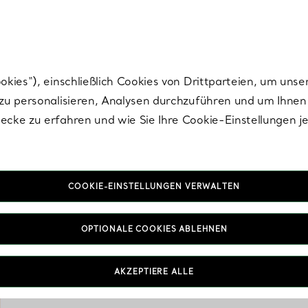
nisch im Design. Die Kreationen von Elsa Peretti® sind zeitlose Ikonen mo
ies“), einschließlich Cookies von Drittparteien, um unse
u personalisieren, Analysen durchzuführen und um Ihnen 
cke zu erfahren und wie Sie Ihre Cookie-Einstellungen j
COOKIE-EINSTELLUNGEN VERWALTEN
OPTIONALE COOKIES ABLEHNEN
Tiffany & Co. Wohnd
zeitlose Ästhetik des Ha
Objekten und mehr biete
AKZEPTIERE ALLE