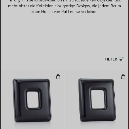
Tiffany T True Kristallvasen bis hin zu facettierten Objekten und
mehr bietet die Kollektion einzigartige Designs, die jedem Raum
einen Hauch von Raffinesse verleihen.
FILTER
Bilderrahmen „Bombata“
Bil