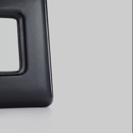
Elsa Peretti®
Tipps zur Auswahl eines
Eherings