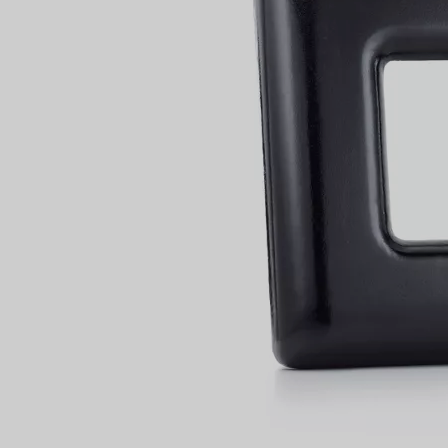
IN VEREINBAREN
Partnerringe
Eternity Ringe
inem Tiffany-Diamantenexperten.