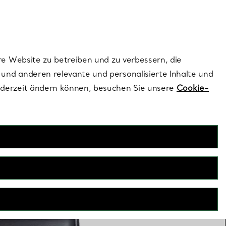
dernen Stils |
Jetzt Entdecken
Kontaktieren Sie un
Melden Sie sich
re Website zu betreiben und zu verbessern, die
und anderen relevante und personalisierte Inhalte und
ederzeit ändern können, besuchen Sie unsere
Cookie-