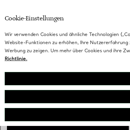
Skulptural von Natur aus. Iko
Cookie-Einstellungen
Gehen Sie auf die Seite „Stores“
Wir verwenden Cookies und ähnliche Technologien („Cook
Website-Funktionen zu erhöhen, Ihre Nutzererfahrung z
Werbung zu zeigen. Um mehr über Cookies und ihre Zwe
Richtlinie.
Elsa Peretti®
Bilderrahmen „Bombata“
€ 340
Scale
Medium
Small
ausge
BENACHRICHTIGEN SIE MICH, WENN VERFÜGBAR