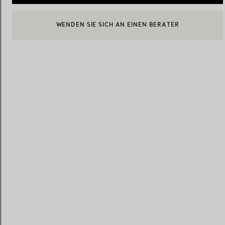
WENDEN SIE SICH AN EINEN BERATER
EINEN KUNDENBERATER KONTAKTIEREN ODER EINEN TERM
Eheringe für Damen
Eheringe für Herren
BOOK AN APPOINTMENT
Vereinbaren Sie Ihren
Termin
mit e