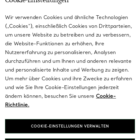
Cookie-Einstellungen
KUNDENSERVICE
Wir verwenden Cookies und ähnliche Technologien
(„Cookies“), einschließlich Cookies von Drittparteien,
SERVICES
um unsere Website zu betreiben und zu verbessern,
die Website-Funktionen zu erhöhen, Ihre
Nutzererfahrung zu personalisieren, Analysen
ÜBER TIFFANY & CO.
durchzuführen und um Ihnen und anderen relevante
und personalisierte Inhalte und Werbung zu zeigen.
Um mehr über Cookies und ihre Zwecke zu erfahren
RECHTLICHE HINWEISE
und wie Sie Ihre Cookie-Einstellungen jederzeit
ändern können, besuchen Sie unsere
Cookie-
Richtlinie.
FOLGEN SIE UNS
COOKIE-EINSTELLUNGEN VERWALTEN
Standort ändern: