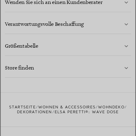
Wenden Sie sich an einen Kundenberater
MEHR ERFAHREN
Verantwortungsvolle Beschaffung
Größentabelle
KONTAKTIEREN SIE UNS
MEHR ERFAHREN
Store finden
MEHR ERFAHREN
EINEN STORE IN IHRER NÄHE FINDEN
STARTSEITE
WOHNEN & ACCESSOIRES
WOHNDEKO
DEKORATIONEN
ELSA PERETTI®: WAVE DOSE