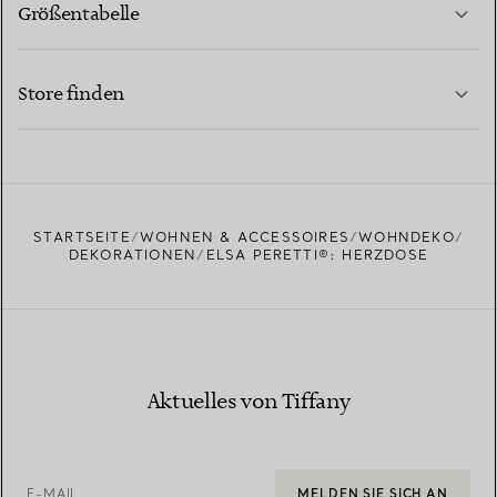
Größentabelle
KONTAKTIEREN SIE UNS
MEHR ERFAHREN
Store finden
MEHR ERFAHREN
EINEN STORE IN IHRER NÄHE FINDEN
STARTSEITE
WOHNEN & ACCESSOIRES
WOHNDEKO
DEKORATIONEN
ELSA PERETTI®: HERZDOSE
Aktuelles von Tiffany
E-MAIL
MELDEN SIE SICH AN