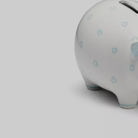
Partnerringe
Eternity Ringe
inem Tiffany-Diamantenexperten.