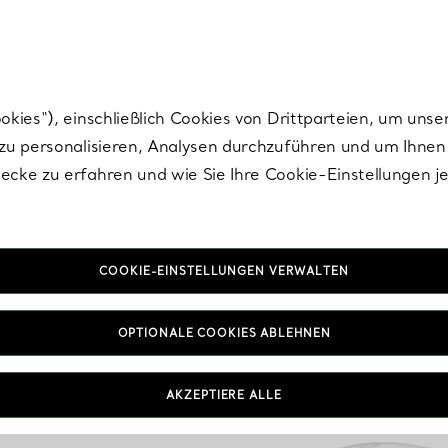
nisch im Design. Die Kreationen von Elsa Peretti® sind zeitlose Ikonen mo
ies“), einschließlich Cookies von Drittparteien, um unse
u personalisieren, Analysen durchzuführen und um Ihnen 
cke zu erfahren und wie Sie Ihre Cookie-Einstellungen j
COOKIE-EINSTELLUNGEN VERWALTEN
OPTIONALE COOKIES ABLEHNEN
AKZEPTIERE ALLE
IN VEREINBAREN