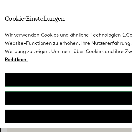
Skulptural von Natur aus. Iko
Cookie-Einstellungen
Gehen Sie auf die Seite „Stores“
Wir verwenden Cookies und ähnliche Technologien („Cook
Website-Funktionen zu erhöhen, Ihre Nutzererfahrung z
Werbung zu zeigen. Um mehr über Cookies und ihre Zwe
Richtlinie.
Dot-Spardose aus Ton mit blauen
Akzenten
€ 310
BENACHRICHTIGEN SIE MICH, WENN VERFÜGBAR
WENDEN SIE SICH AN EINEN BERATER
EINEN KUNDENBERATER KONTAKTIEREN ODER EINEN TERM