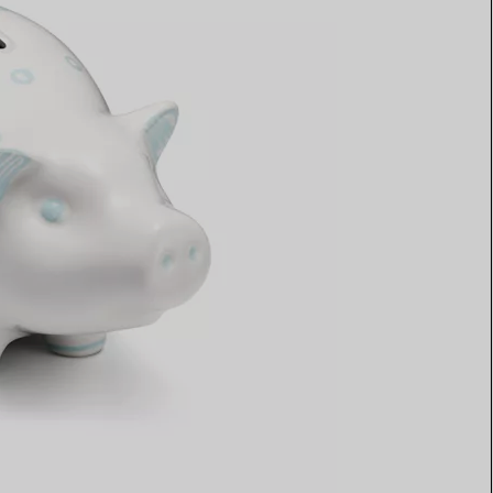
Elsa Peretti®
Tipps zur Auswahl eines
Eherings