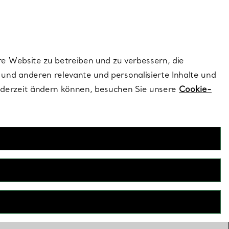
dernen Stils |
Jetzt Entdecken
Kontaktieren Sie un
Melden Sie sich
re Website zu betreiben und zu verbessern, die
und anderen relevante und personalisierte Inhalte und
ederzeit ändern können, besuchen Sie unsere
Cookie-