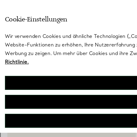
Skulptural von Natur aus. Iko
Cookie-Einstellungen
Gehen Sie auf die Seite „Stores“
Wir verwenden Cookies und ähnliche Technologien („Cook
Website-Funktionen zu erhöhen, Ihre Nutzererfahrung z
Werbung zu zeigen. Um mehr über Cookies und ihre Zwe
Richtlinie.
Tiffany Facets
Eiszange aus versilbertem Messing
€ 410
IN DEN WARENKORB LEGEN
WENDEN SIE SICH AN EINEN BERATER
BOOK AN APPOINTMENT
EINEN KUNDENBERATER KONTAKTIEREN ODER EINEN TERM