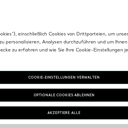
nisch im Design. Die Kreationen von Elsa Peretti® sind zeitlose Ikonen mo
ies“), einschließlich Cookies von Drittparteien, um unse
u personalisieren, Analysen durchzuführen und um Ihnen 
cke zu erfahren und wie Sie Ihre Cookie-Einstellungen j
COOKIE-EINSTELLUNGEN VERWALTEN
OPTIONALE COOKIES ABLEHNEN
AKZEPTIERE ALLE
IN VEREINBAREN