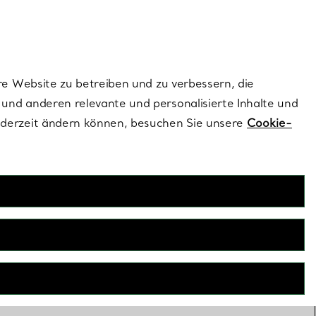
dernen Stils |
Jetzt Entdecken
Kontaktieren Sie un
Melden Sie sich
re Website zu betreiben und zu verbessern, die
und anderen relevante und personalisierte Inhalte und
ederzeit ändern können, besuchen Sie unsere
Cookie-