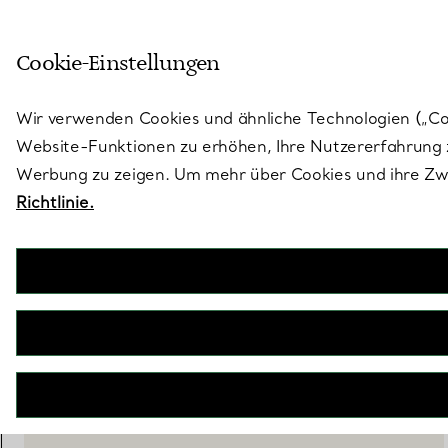
Skulptural von Natur aus. Iko
Cookie-Einstellungen
Gehen Sie auf die Seite „Stores“
Wir verwenden Cookies und ähnliche Technologien („Cook
Website-Funktionen zu erhöhen, Ihre Nutzererfahrung z
Werbung zu zeigen. Um mehr über Cookies und ihre Zwe
Richtlinie.
Elsa Peretti®
Teardrop Karaffe
€ 5.850
IN DEN WARENKORB LEGEN
WENDEN SIE SICH AN EINEN BERATER
BOOK AN APPOINTMENT
EINEN KUNDENBERATER KONTAKTIEREN ODER EINEN TERM