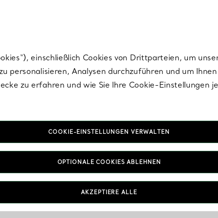
nisch im Design. Die Kreationen von Elsa Peretti® sind zeitlose Ikonen mo
ies“), einschließlich Cookies von Drittparteien, um unse
u personalisieren, Analysen durchzuführen und um Ihnen 
cke zu erfahren und wie Sie Ihre Cookie-Einstellungen j
COOKIE-EINSTELLUNGEN VERWALTEN
OPTIONALE COOKIES ABLEHNEN
AKZEPTIERE ALLE
IN VEREINBAREN