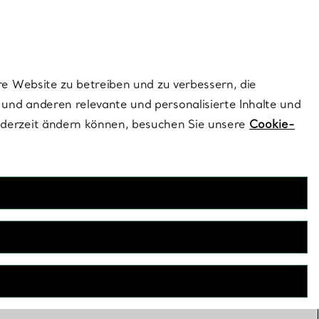
dernen Stils |
Jetzt Entdecken
Kontaktieren Sie un
Melden Sie sich
re Website zu betreiben und zu verbessern, die
und anderen relevante und personalisierte Inhalte und
ederzeit ändern können, besuchen Sie unsere
Cookie-