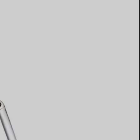
Elsa Peretti®
Tipps zur Auswahl eines
Eherings