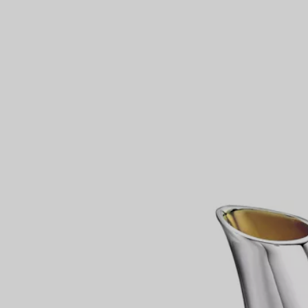
Partnerringe
Eternity Ringe
inem Tiffany-Diamantenexperten.