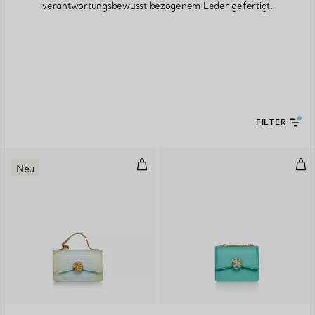
verantwortungsbewusst bezogenem Leder gefertigt.
FILTER
Ribbons Mini-Tasche mit Tragegrif
Kle
Neu