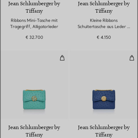
Jean Schlumberger by
Jean Schlumberger by
Tiffany
Tiffany
Ribbons Mini-Tasche mit
Kleine Ribbons
Tragegriff, Alligatorleder
Schultertasche aus Leder in
Tiffany Blue®
€ 32.700
€ 4.150
Mittelgroße Ribbons Schultertas
Mit
3 Farben
Jean Schlumberger by
Jean Schlumberger by
Tiffany
Tiffany