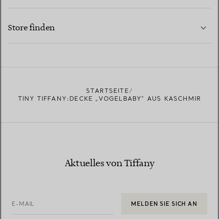
KONTAKTIEREN SIE UNS
MEHR ERFAHREN
Store finden
MEHR ERFAHREN
EINEN STORE IN IHRER NÄHE FINDEN
STARTSEITE
TINY TIFFANY:DECKE „VOGELBABY“ AUS KASCHMIR
Aktuelles von Tiffany
E-MAIL
MELDEN SIE SICH AN