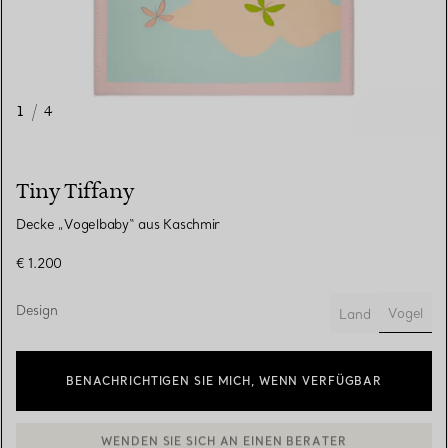
1
/
4
Tiny Tiffany
Decke „Vogelbaby“ aus Kaschmir
€ 1.200
Design
Vogel
Land
ausgew
BENACHRICHTIGEN SIE MICH, WENN VERFÜGBAR