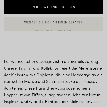
IN DEN WARENKORB LEGEN
WENDEN SIE SICH AN EINEN BERATER
EINEN KUNDENBERATER KONTAKTIEREN ODER EINEN TERMI
BOOK AN APPOINTMENT
Für wunderschöne Designs ist man niemals zu jung.
Unsere Tiny Tiffany Kollektion feiert die Meilensteine
der Kleinsten mit Objekten, die eine Hommage an die
ikonischen Motive und Schmuckstücke des Hauses
darstellen. Diese Kaninchen-Spardose namens
Hopper ist von Tiffanys langjähriger Liebe zur Natur
inspiriert und wird die Fantasie der Kleinen für viele