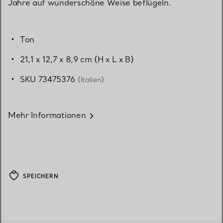
Jahre auf wunderschöne Weise beflügeln.
Ton
21,1 x 12,7 x 8,9 cm (H x L x B)
SKU 73475376
(Italien)
Mehr Informationen
SPEICHERN