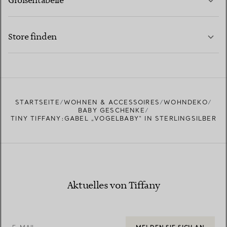
Größentabelle
KONTAKTIEREN SIE UNS
MEHR ERFAHREN
Store finden
MEHR ERFAHREN
EINEN STORE IN IHRER NÄHE FINDEN
STARTSEITE
WOHNEN & ACCESSOIRES
WOHNDEKO
BABY GESCHENKE
TINY TIFFANY:GABEL „VOGELBABY“ IN STERLINGSILBER
Aktuelles von Tiffany