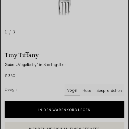
1
/
3
Tiny Tiffany
Gabel „Vogelbaby“ in Sterlingsilber
€ 360
Design
Vogel
Hase
Seepferdchen
ausgewählt
IN DEN WARENKORB LEGEN
WENDEN SIE SICH AN EINEN BERATER