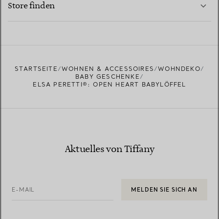
Store finden
MEHR ERFAHREN
EINEN STORE IN IHRER NÄHE FINDEN
STARTSEITE
WOHNEN & ACCESSOIRES
WOHNDEKO
BABY GESCHENKE
ELSA PERETTI®: OPEN HEART BABYLÖFFEL
Aktuelles von Tiffany
E-MAIL
MELDEN SIE SICH AN