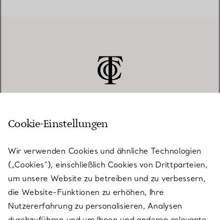
Cookie-Einstellungen
KUNDENSERVICE
Wir verwenden Cookies und ähnliche Technologien
(„Cookies“), einschließlich Cookies von Drittparteien,
SERVICES
um unsere Website zu betreiben und zu verbessern,
die Website-Funktionen zu erhöhen, Ihre
Nutzererfahrung zu personalisieren, Analysen
ÜBER TIFFANY & CO.
durchzuführen und um Ihnen und anderen relevante