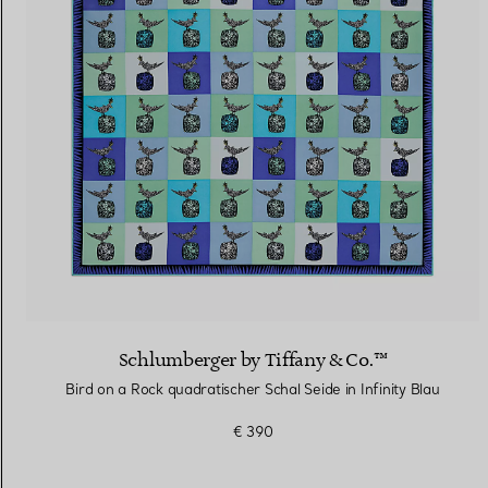
Eheringe für Damen
Eheringe für Herren
Vereinbaren Sie Ihren
Termin
mit e
Schlumberger by Tiffany & Co.™
Bird on a Rock quadratischer Schal Seide in Infinity Blau
€ 390