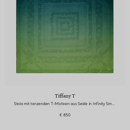
Partnerringe
Eternity Ringe
inem Tiffany-Diamantenexperten.
Tiffany T
Stola mit tanzenden T-Motiven aus Seide in Infinity Smaragd
€ 850