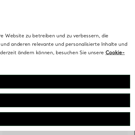
dernen Stils |
Jetzt Entdecken
Kontaktieren Sie 
Melden Sie si
re Website zu betreiben und zu verbessern, die
und anderen relevante und personalisierte Inhalte und
ederzeit ändern können, besuchen Sie unsere
Cookie-
FILTER
Neu