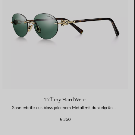
Elsa Peretti®
Tipps zur Auswahl eines
Eherings
Tiffany HardWear
Sonnenbrille aus blassgoldenem Metall mit dunkelgrünen Gläsern
€ 360