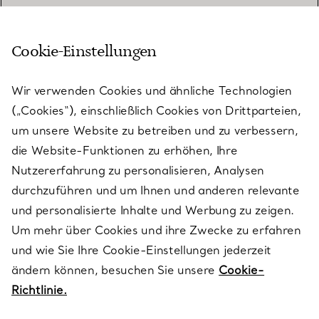
Cookie-Einstellungen
KUNDENSERVICE
Wir verwenden Cookies und ähnliche Technologien
(„Cookies“), einschließlich Cookies von Drittparteien,
SERVICES
um unsere Website zu betreiben und zu verbessern,
die Website-Funktionen zu erhöhen, Ihre
Nutzererfahrung zu personalisieren, Analysen
ÜBER TIFFANY & CO.
durchzuführen und um Ihnen und anderen relevante
und personalisierte Inhalte und Werbung zu zeigen.
Um mehr über Cookies und ihre Zwecke zu erfahren
RECHTLICHE HINWEISE
und wie Sie Ihre Cookie-Einstellungen jederzeit
ändern können, besuchen Sie unsere
Cookie-
Richtlinie.
FOLGEN SIE UNS