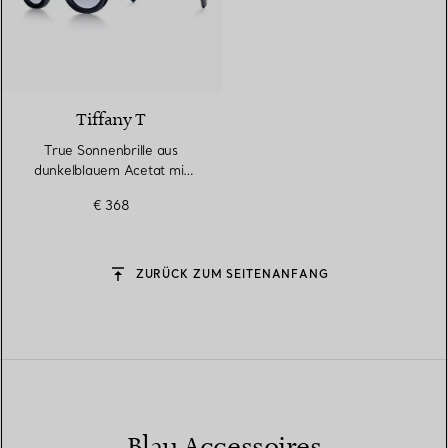
3 Farben
Tiffany T
True Sonnenbrille aus
dunkelblauem Acetat mit
Gläsern mit violettgrauem
€ 368
Farbverlauf
ZURÜCK ZUM SEITENANFANG
Blau Accessoires