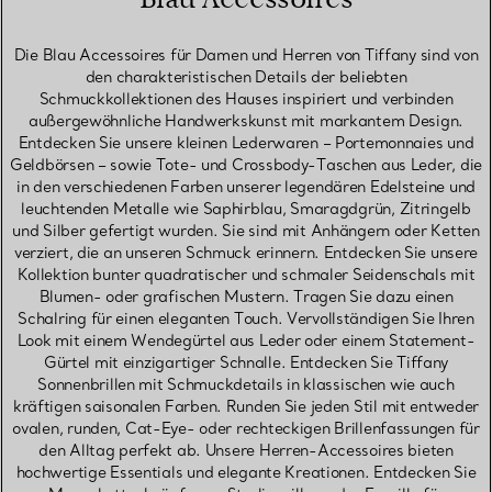
Die Blau Accessoires für Damen und Herren von Tiffany sind von
den charakteristischen Details der beliebten
Schmuckkollektionen des Hauses inspiriert und verbinden
außergewöhnliche Handwerkskunst mit markantem Design.
Entdecken Sie unsere kleinen Lederwaren – Portemonnaies und
Geldbörsen – sowie Tote- und Crossbody-Taschen aus Leder, die
in den verschiedenen Farben unserer legendären Edelsteine und
leuchtenden Metalle wie Saphirblau, Smaragdgrün, Zitringelb
und Silber gefertigt wurden. Sie sind mit Anhängern oder Ketten
verziert, die an unseren Schmuck erinnern. Entdecken Sie unsere
Kollektion bunter quadratischer und schmaler Seidenschals mit
Blumen- oder grafischen Mustern. Tragen Sie dazu einen
Schalring für einen eleganten Touch. Vervollständigen Sie Ihren
Look mit einem Wendegürtel aus Leder oder einem Statement-
Gürtel mit einzigartiger Schnalle. Entdecken Sie Tiffany
Sonnenbrillen mit Schmuckdetails in klassischen wie auch
kräftigen saisonalen Farben. Runden Sie jeden Stil mit entweder
ovalen, runden, Cat-Eye- oder rechteckigen Brillenfassungen für
den Alltag perfekt ab. Unsere Herren-Accessoires bieten
hochwertige Essentials und elegante Kreationen. Entdecken Sie