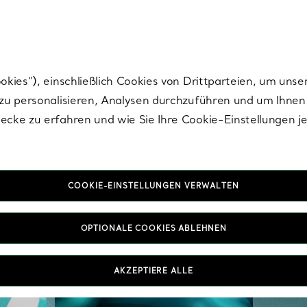
nisch im Design. Die Kreationen von Elsa Peretti® sind zeitlose Ikonen mo
ies“), einschließlich Cookies von Drittparteien, um unse
u personalisieren, Analysen durchzuführen und um Ihnen 
cke zu erfahren und wie Sie Ihre Cookie-Einstellungen j
COOKIE-EINSTELLUNGEN VERWALTEN
OPTIONALE COOKIES ABLEHNEN
AKZEPTIERE ALLE