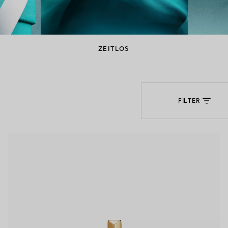
Partnerringe
Eternity Ringe
ZEITLOS
inem Tiffany-Diamantenexperten.
FILTER