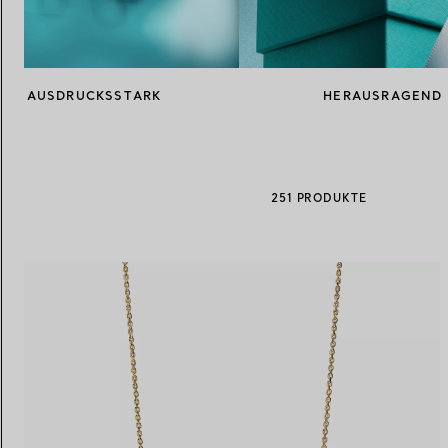
Eheringe für Damen
Eheringe für Herren
AUSDRUCKSSTARK
HERAUSRAGEND
Vereinbaren Sie Ihren
Termin
mit e
251 PRODUKTE