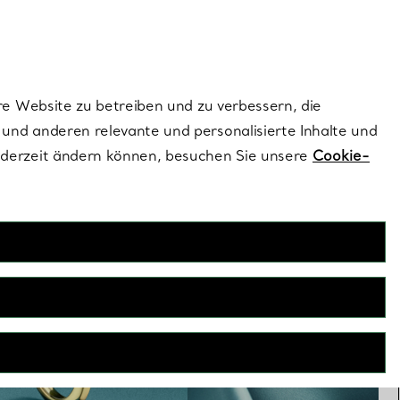
dernen Stils |
Jetzt Entdecken
Kontaktieren Sie 
Melden Sie si
re Website zu betreiben und zu verbessern, die
und anderen relevante und personalisierte Inhalte und
ederzeit ändern können, besuchen Sie unsere
Cookie-