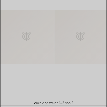
FILTER
True schmaler Ring in Weißgold
Tru
Wird angezeigt 1–2 von 2