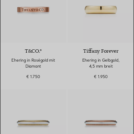
T&CO.®
Tiffany Forever
Ehering in Roségold mit
Ehering in Gelbgold,
Diamant
4,5 mm breit
€ 1.750
€ 1.950