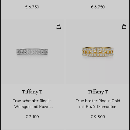
Diamanten
€ 6.750
€ 6.750
True schmaler Ring in Weißgold
Tru
3 Materialien
Tiffany T
Tiffany T
True schmaler Ring in
True breiter Ring in Gold
Weißgold mit Pavé-
mit Pavé-Diamanten
Diamanten
€ 7.100
€ 9.800