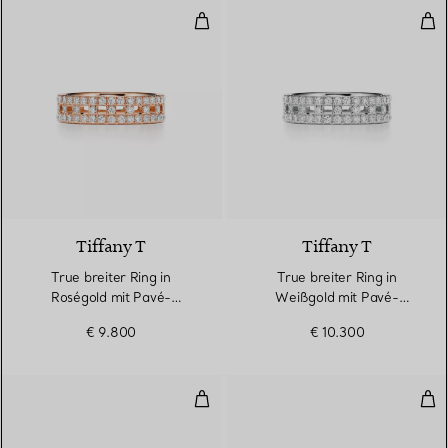
True breiter Ring in Roségold m
Tru
3 Materialien
Tiffany T
Tiffany T
True breiter Ring in
True breiter Ring in
Roségold mit Pavé-
Weißgold mit Pavé-
Diamanten
Diamanten
€ 9.800
€ 10.300
Breiter Ring in Roségold
Bre