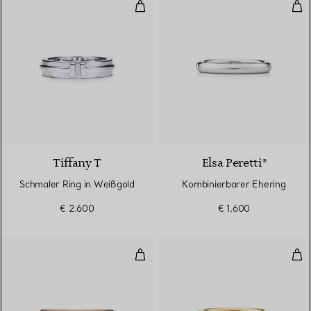
Schmaler Ring in Weißgold
Kom
3 Materialien
Tiffany T
Elsa Peretti®
Schmaler Ring in Weißgold
Kombinierbarer Ehering
€ 2.600
€ 1.600
Kombinierbarer Ehering
Kom