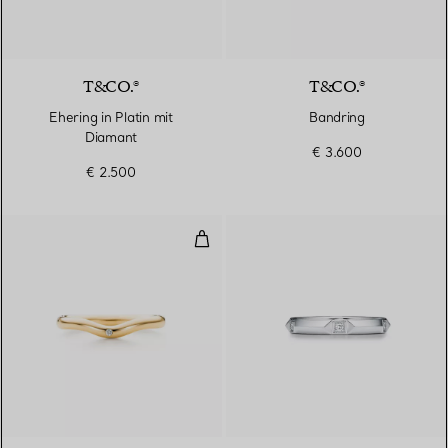
T&CO.®
T&CO.®
Ehering in Platin mit
Bandring
Diamant
€ 3.600
€ 2.500
Ehering
3 Materialien