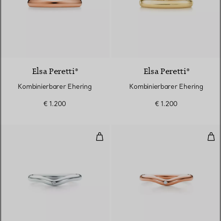
3 Materialien
Elsa Peretti®
Elsa Peretti®
Kombinierbarer Ehering
Kombinierbarer Ehering
€ 1.200
€ 1.200
Trauring
Tra