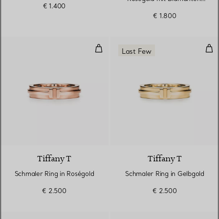
€ 1.400
2,5 mm breit
€ 1.800
Schmaler Ring in Roségold
Sch
Last Few
3 Materialien
Tiffany T
Tiffany T
Schmaler Ring in Roségold
Schmaler Ring in Gelbgold
€ 2.500
€ 2.500