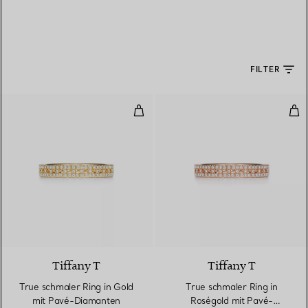
FILTER
True schmaler Ring in Gold mit
Tru
3 Materialien
Tiffany T
Tiffany T
True schmaler Ring in Gold
True schmaler Ring in
mit Pavé-Diamanten
Roségold mit Pavé-