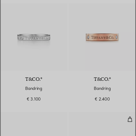
T&CO.®
T&CO.®
Bandring
Bandring
€ 3.100
€ 2.400
Ehe