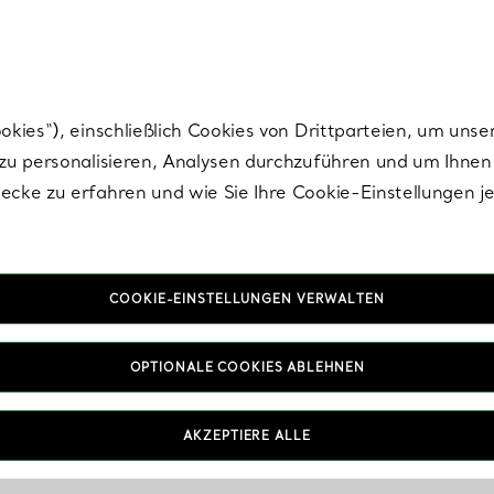
nisch im Design. Die Kreationen von Elsa Peretti® sind zeitlose Ikonen mo
ies“), einschließlich Cookies von Drittparteien, um unse
u personalisieren, Analysen durchzuführen und um Ihnen 
cke zu erfahren und wie Sie Ihre Cookie-Einstellungen j
COOKIE-EINSTELLUNGEN VERWALTEN
OPTIONALE COOKIES ABLEHNEN
AKZEPTIERE ALLE