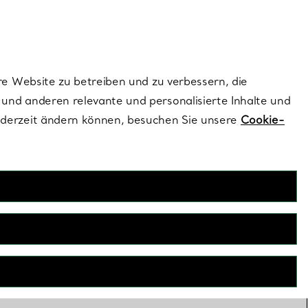
dernen Stils |
Jetzt Entdecken
Kontaktieren Sie un
Melden Sie sich
re Website zu betreiben und zu verbessern, die
und anderen relevante und personalisierte Inhalte und
ederzeit ändern können, besuchen Sie unsere
Cookie-