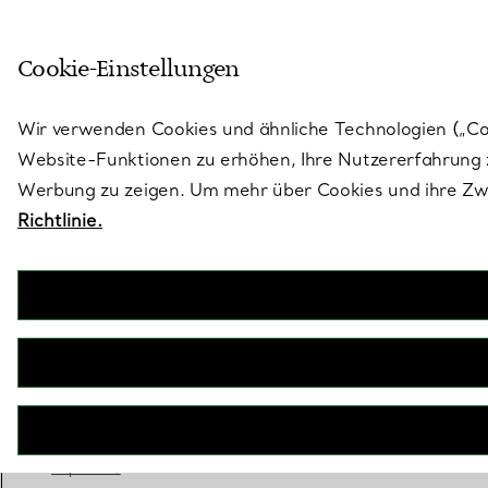
Skulptural von Natur aus. Iko
Cookie-Einstellungen
Gehen Sie auf die Seite „Stores“
Wir verwenden Cookies und ähnliche Technologien („Cook
Website-Funktionen zu erhöhen, Ihre Nutzererfahrung z
Werbung zu zeigen. Um mehr über Cookies und ihre Zwe
Richtlinie.
Tiffany Soleste
Verlobungsring mit Kranz in Smaragdschliff mit
einem Diamantring in Platin
JETZT BUCHEN
Benötigen Sie einen Tiffany Diamant-
Experten?