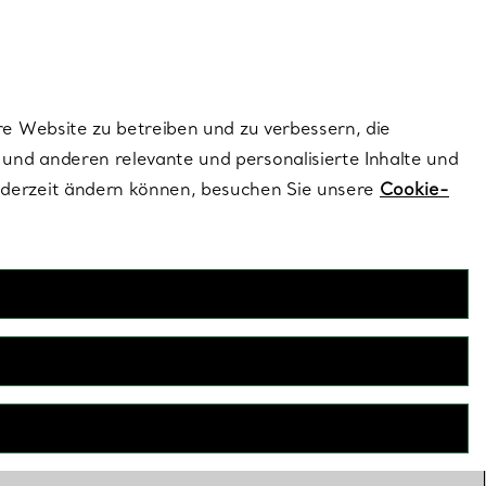
dernen Stils |
Jetzt Entdecken
Kontaktieren Sie un
Melden Sie sich
re Website zu betreiben und zu verbessern, die
und anderen relevante und personalisierte Inhalte und
ederzeit ändern können, besuchen Sie unsere
Cookie-