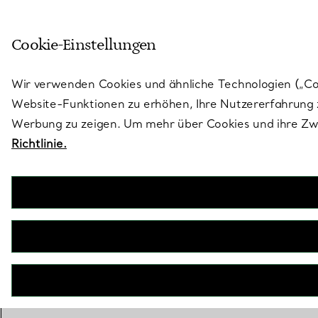
Skulptural von Natur aus. Iko
Cookie-Einstellungen
Gehen Sie auf die Seite „Stores“
Wir verwenden Cookies und ähnliche Technologien („Cook
Website-Funktionen zu erhöhen, Ihre Nutzererfahrung z
Werbung zu zeigen. Um mehr über Cookies und ihre Zwe
Richtlinie.
Der Tiffany® Setting
Verlobungsring in Platin
JETZT BUCHEN
Benötigen Sie einen Tiffany Diamant-
Experten?