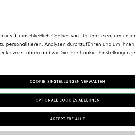
nisch im Design. Die Kreationen von Elsa Peretti® sind zeitlose Ikonen mo
ies“), einschließlich Cookies von Drittparteien, um unse
u personalisieren, Analysen durchzuführen und um Ihnen 
cke zu erfahren und wie Sie Ihre Cookie-Einstellungen j
COOKIE-EINSTELLUNGEN VERWALTEN
OPTIONALE COOKIES ABLEHNEN
AKZEPTIERE ALLE