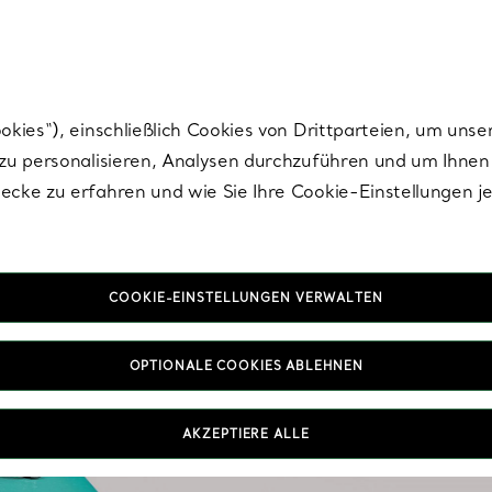
nisch im Design. Die Kreationen von Elsa Peretti® sind zeitlose Ikonen mo
ies“), einschließlich Cookies von Drittparteien, um unse
u personalisieren, Analysen durchzuführen und um Ihnen 
cke zu erfahren und wie Sie Ihre Cookie-Einstellungen j
COOKIE-EINSTELLUNGEN VERWALTEN
Bra
OPTIONALE COOKIES ABLEHNEN
Runden Sie Ihren Brau
Ihre Feier zu einem gan
zu funkelnden Diaman
AKZEPTIERE ALLE
nicht nur an Ihrem