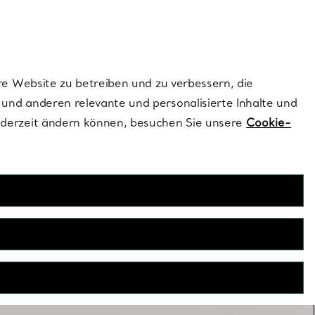
dernen Stils |
Jetzt Entdecken
Kontaktieren Sie 
Melden Sie si
re Website zu betreiben und zu verbessern, die
und anderen relevante und personalisierte Inhalte und
ederzeit ändern können, besuchen Sie unsere
Cookie-
ut- und Hochzeitsohrringe
tlook mit eleganten Hochzeitsohrringen ab und machen Sie
z besonderen Erlebnis. Von spektakulären Ohrhängern bis hin
tohrsteckern – an diesen Schmuckstücken werden Sie sich
 großen Tag, sondern noch viele weitere Jahre erfreuen.