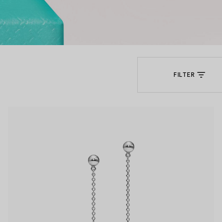
Partnerringe
Eternity Ringe
FILTER
inem Tiffany-Diamantenexperten.