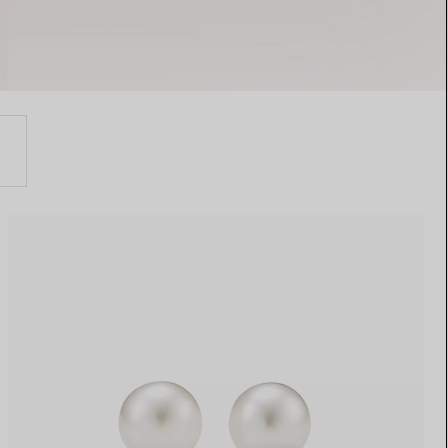
Elsa Peretti®
Tipps zur Auswahl eines
Eherings