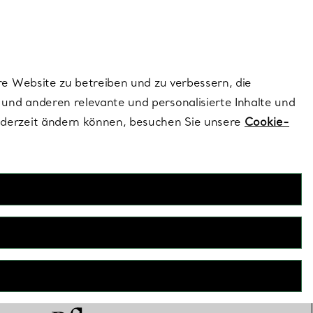
dernen Stils |
Jetzt Entdecken
Kontaktieren Sie 
Melden Sie si
re Website zu betreiben und zu verbessern, die
und anderen relevante und personalisierte Inhalte und
ederzeit ändern können, besuchen Sie unsere
Cookie-