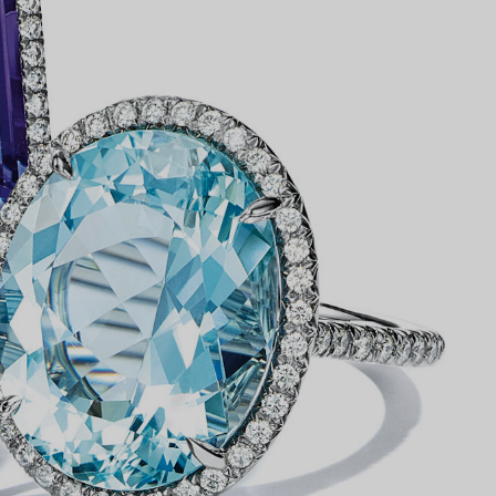
Partnerringe
Eternity Ringe
inem Tiffany-Diamantenexperten.