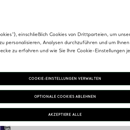
nisch im Design. Die Kreationen von Elsa Peretti® sind zeitlose Ikonen mo
ies“), einschließlich Cookies von Drittparteien, um unse
u personalisieren, Analysen durchzuführen und um Ihnen 
cke zu erfahren und wie Sie Ihre Cookie-Einstellungen j
COOKIE-EINSTELLUNGEN VERWALTEN
OPTIONALE COOKIES ABLEHNEN
AKZEPTIERE ALLE