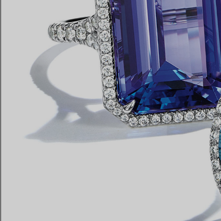
Eheringe für Damen
Eheringe für Herren
Vereinbaren Sie Ihren
Termin
mit e