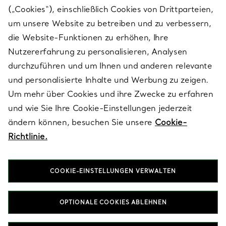
(„Cookies“), einschließlich Cookies von Drittparteien,
SERVICES
um unsere Website zu betreiben und zu verbessern,
die Website-Funktionen zu erhöhen, Ihre
Nutzererfahrung zu personalisieren, Analysen
ÜBER TIFFANY & CO.
durchzuführen und um Ihnen und anderen relevante
und personalisierte Inhalte und Werbung zu zeigen.
Um mehr über Cookies und ihre Zwecke zu erfahren
RECHTLICHE HINWEISE
und wie Sie Ihre Cookie-Einstellungen jederzeit
ändern können, besuchen Sie unsere
Cookie-
Richtlinie.
FOLGEN SIE UNS
COOKIE-EINSTELLUNGEN VERWALTEN
Standort ändern:
OPTIONALE COOKIES ABLEHNEN
T&Co. 2026