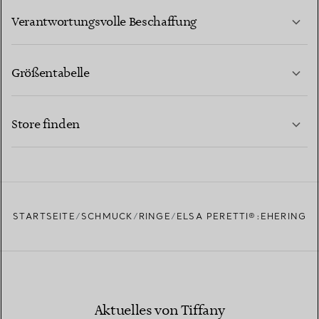
MEHR ERFAHREN
Verantwortungsvolle Beschaffung
Größentabelle
KONTAKTIEREN SIE UNS
MEHR ERFAHREN
Store finden
MEHR ERFAHREN
EINEN STORE IN IHRER NÄHE FINDEN
STARTSEITE
SCHMUCK
RINGE
ELSA PERETTI®:EHERING
Aktuelles von Tiffany