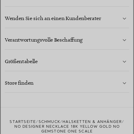
Wenden Sie sich an einen Kundenberater
MEHR ERFAHREN
Verantwortungsvolle Beschaffung
Größentabelle
KONTAKTIEREN SIE UNS
MEHR ERFAHREN
Store finden
MEHR ERFAHREN
EINEN STORE IN IHRER NÄHE FINDEN
STARTSEITE
SCHMUCK
HALSKETTEN & ANHÄNGER
NO DESIGNER NECKLACE 18K YELLOW GOLD NO
GEMSTONE ONE SCALE