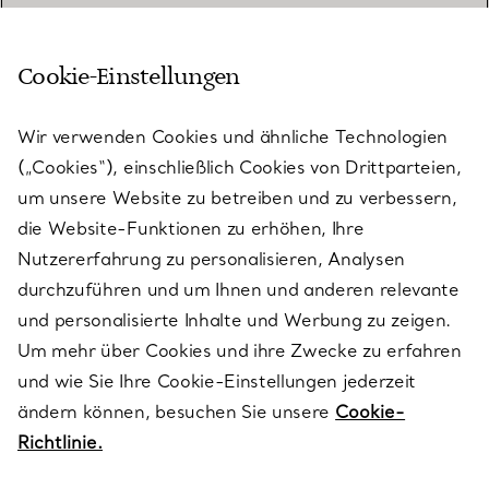
Cookie-Einstellungen
KUNDENSERVICE
Wir verwenden Cookies und ähnliche Technologien
(„Cookies“), einschließlich Cookies von Drittparteien,
SERVICES
um unsere Website zu betreiben und zu verbessern,
die Website-Funktionen zu erhöhen, Ihre
Nutzererfahrung zu personalisieren, Analysen
ÜBER TIFFANY & CO.
durchzuführen und um Ihnen und anderen relevante
und personalisierte Inhalte und Werbung zu zeigen.
Um mehr über Cookies und ihre Zwecke zu erfahren
RECHTLICHE HINWEISE
und wie Sie Ihre Cookie-Einstellungen jederzeit
ändern können, besuchen Sie unsere
Cookie-
Richtlinie.
FOLGEN SIE UNS