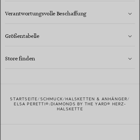
MEHR ERFAHREN
Verantwortungsvolle Beschaffung
Größentabelle
KONTAKTIEREN SIE UNS
MEHR ERFAHREN
Store finden
MEHR ERFAHREN
EINEN STORE IN IHRER NÄHE FINDEN
STARTSEITE
SCHMUCK
HALSKETTEN & ANHÄNGER
ELSA PERETTI®:DIAMONDS BY THE YARD® HERZ-
HALSKETTE