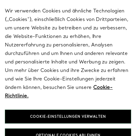
Wir verwenden Cookies und ähnliche Technologien
(„Cookies“), einschließlich Cookies von Drittparteien,
SERVICES
um unsere Website zu betreiben und zu verbessern,
die Website-Funktionen zu erhöhen, Ihre
Nutzererfahrung zu personalisieren, Analysen
ÜBER TIFFANY & CO.
durchzuführen und um Ihnen und anderen relevante
und personalisierte Inhalte und Werbung zu zeigen.
Um mehr über Cookies und ihre Zwecke zu erfahren
RECHTLICHE HINWEISE
und wie Sie Ihre Cookie-Einstellungen jederzeit
ändern können, besuchen Sie unsere
Cookie-
Richtlinie.
FOLGEN SIE UNS
COOKIE-EINSTELLUNGEN VERWALTEN
Standort ändern:
OPTIONALE COOKIES ABLEHNEN