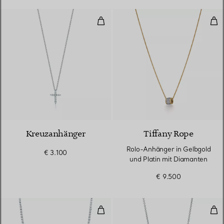
Kreuzanhänger
Rol
3 Materialien
Kreuzanhänger
Tiffany Rope
Rolo-Anhänger in Gelbgold
€ 3.100
und Platin mit Diamanten
€ 9.500
Sich verjüngende Halskette
Anh