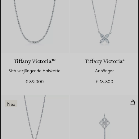
Tiffany Victoria™
Tiffany Victoria®
Sich verjüngende Halskette
Anhänger
€ 89.000
€ 18.800
Tif
Neu