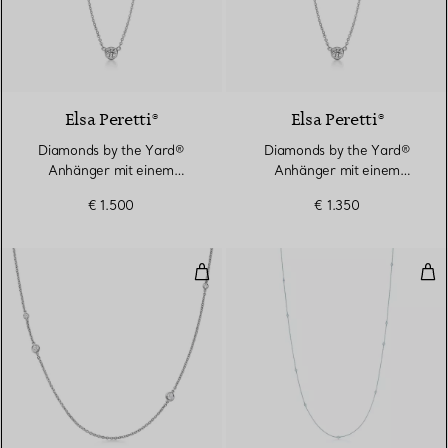
2 Materialien
Elsa Peretti®
Elsa Peretti®
Diamonds by the Yard®
Diamonds by the Yard®
Anhänger mit einem
Anhänger mit einem
Diamanten in Platin
Diamanten in Platin
€ 1.500
€ 1.350
Diamonds by the Yard® Unregel
Dia
2 Materialien