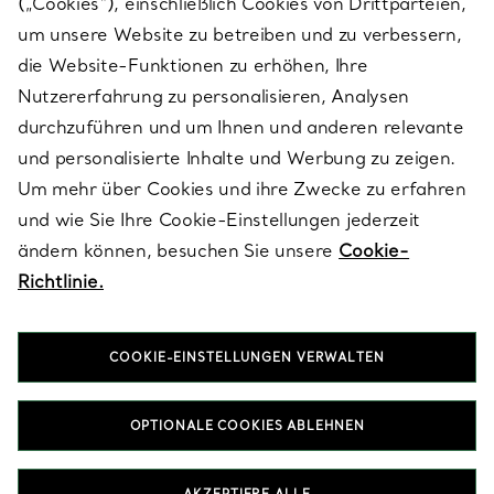
(„Cookies“), einschließlich Cookies von Drittparteien,
SERVICES
um unsere Website zu betreiben und zu verbessern,
die Website-Funktionen zu erhöhen, Ihre
Nutzererfahrung zu personalisieren, Analysen
ÜBER TIFFANY & CO.
durchzuführen und um Ihnen und anderen relevante
und personalisierte Inhalte und Werbung zu zeigen.
Um mehr über Cookies und ihre Zwecke zu erfahren
RECHTLICHE HINWEISE
und wie Sie Ihre Cookie-Einstellungen jederzeit
ändern können, besuchen Sie unsere
Cookie-
Richtlinie.
FOLGEN SIE UNS
COOKIE-EINSTELLUNGEN VERWALTEN
Standort ändern:
OPTIONALE COOKIES ABLEHNEN
T&Co. 2026