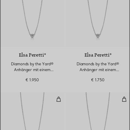
2 Materialien
Elsa Peretti®
Elsa Peretti®
Diamonds by the Yard®
Diamonds by the Yard®
Anhänger mit einem
Anhänger mit einem
Diamanten in Platin
Diamanten in Platin
€ 1.950
€ 1.750
Diamonds by the Yard® Anhänger
Dia