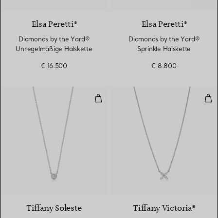
Elsa Peretti®
Elsa Peretti®
Diamonds by the Yard®
Diamonds by the Yard®
Unregelmäßige Halskette
Sprinkle Halskette
€ 16.500
€ 8.800
Anhänger in Platin mit Diamante
Anh
Tiffany Soleste
Tiffany Victoria®