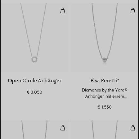
Open Circle Anhänger
Dia
2 Materialien
Open Circle Anhänger
Elsa Peretti®
Diamonds by the Yard®
€ 3.050
Anhänger mit einem
Diamanten in Platin
€ 1.550
Diamonds by the Yard® Anhänger
Dia