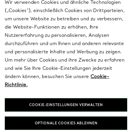
Wir verwenden Cookies und ähnliche Technologien
(„Cookies“), einschließlich Cookies von Drittparteien,
SERVICES
um unsere Website zu betreiben und zu verbessern,
die Website-Funktionen zu erhöhen, Ihre
Nutzererfahrung zu personalisieren, Analysen
ÜBER TIFFANY & CO.
durchzuführen und um Ihnen und anderen relevante
und personalisierte Inhalte und Werbung zu zeigen.
Um mehr über Cookies und ihre Zwecke zu erfahren
RECHTLICHE HINWEISE
und wie Sie Ihre Cookie-Einstellungen jederzeit
ändern können, besuchen Sie unsere
Cookie-
Richtlinie.
FOLGEN SIE UNS
COOKIE-EINSTELLUNGEN VERWALTEN
Standort ändern:
OPTIONALE COOKIES ABLEHNEN
T&Co. 2026