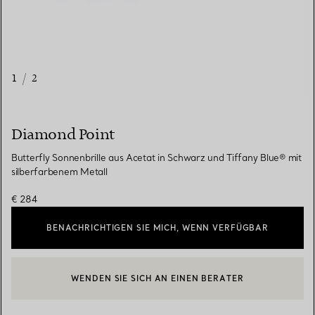
1
/
2
Diamond Point
Butterfly Sonnenbrille aus Acetat in Schwarz und Tiffany Blue® mit
silberfarbenem Metall
€ 284
BENACHRICHTIGEN SIE MICH, WENN VERFÜGBAR
WENDEN SIE SICH AN EINEN BERATER
EINEN KUNDENBERATER KONTAKTIEREN ODER EINEN TERMI