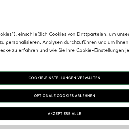
nisch im Design. Die Kreationen von Elsa Peretti® sind zeitlose Ikonen mo
ies“), einschließlich Cookies von Drittparteien, um unse
u personalisieren, Analysen durchzuführen und um Ihnen 
cke zu erfahren und wie Sie Ihre Cookie-Einstellungen j
COOKIE-EINSTELLUNGEN VERWALTEN
OPTIONALE COOKIES ABLEHNEN
AKZEPTIERE ALLE
IN VEREINBAREN