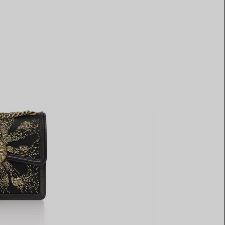
Elsa Peretti®
Tipps zur Auswahl eines
Eherings