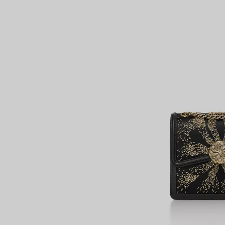
Partnerringe
Eternity Ringe
inem Tiffany-Diamantenexperten.