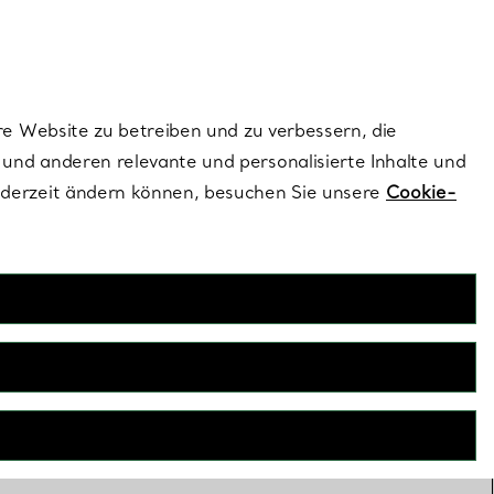
dernen Stils |
Jetzt Entdecken
Kontaktieren Sie un
Melden Sie sich
re Website zu betreiben und zu verbessern, die
und anderen relevante und personalisierte Inhalte und
ederzeit ändern können, besuchen Sie unsere
Cookie-