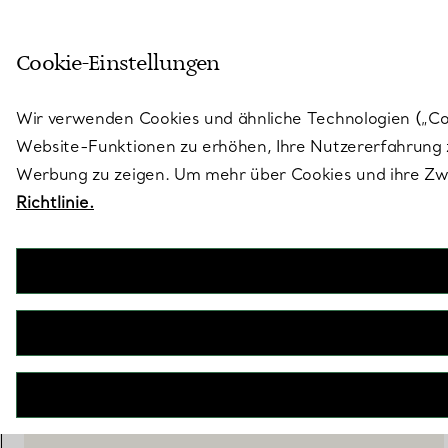
Skulptural von Natur aus. Iko
Cookie-Einstellungen
Gehen Sie auf die Seite „Stores“
Wir verwenden Cookies und ähnliche Technologien („Cook
Website-Funktionen zu erhöhen, Ihre Nutzererfahrung z
Werbung zu zeigen. Um mehr über Cookies und ihre Zwe
Richtlinie.
Jean Schlumberger by Tiffany
Mittelgroße Ribbons Schultertasche, Satin, Perlen
€ 7.150
IN DEN WARENKORB LEGEN
BOOK AN APPOINTMENT
EINEN KUNDENBERATER KONTAKTIEREN ODER EINEN TERM