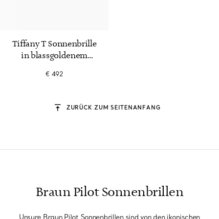
5 Farben
Tiffany T Sonnenbrille
in blassgoldenem
Metall, Gläser mit
€ 492
braunem Farbverlauf
ZURÜCK ZUM SEITENANFANG
Braun Pilot Sonnenbrillen
Unsure Braun Pilot Sonnenbrillen sind von den ikonischen