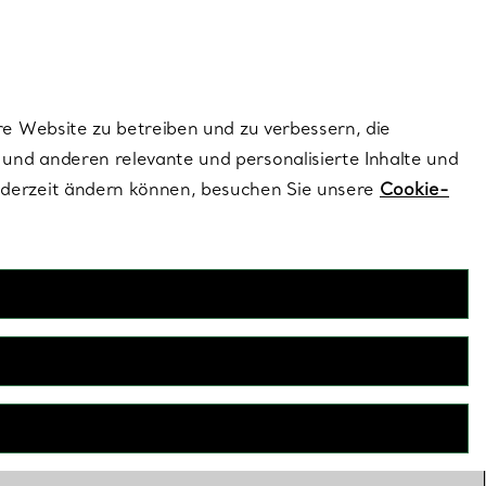
dernen Stils |
Jetzt Entdecken
Kontaktieren Sie un
Melden Sie sich
re Website zu betreiben und zu verbessern, die
und anderen relevante und personalisierte Inhalte und
ederzeit ändern können, besuchen Sie unsere
Cookie-