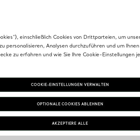
nisch im Design. Die Kreationen von Elsa Peretti® sind zeitlose Ikonen mo
ies“), einschließlich Cookies von Drittparteien, um unse
u personalisieren, Analysen durchzuführen und um Ihnen 
cke zu erfahren und wie Sie Ihre Cookie-Einstellungen j
COOKIE-EINSTELLUNGEN VERWALTEN
IN VEREINBAREN
OPTIONALE COOKIES ABLEHNEN
AKZEPTIERE ALLE