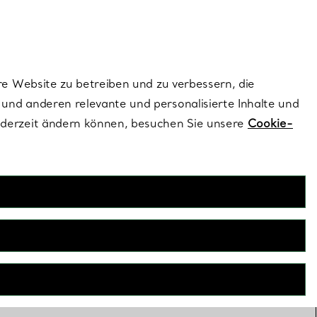
dernen Stils |
Jetzt Entdecken
Kontaktieren Sie un
Melden Sie sich
re Website zu betreiben und zu verbessern, die
und anderen relevante und personalisierte Inhalte und
ederzeit ändern können, besuchen Sie unsere
Cookie-