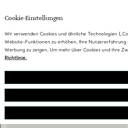
Skulptural von Natur aus. Iko
Cookie-Einstellungen
Gehen Sie auf die Seite „Stores“
Wir verwenden Cookies und ähnliche Technologien („Cook
Website-Funktionen zu erhöhen, Ihre Nutzererfahrung z
Werbung zu zeigen. Um mehr über Cookies und ihre Zwe
Richtlinie.
Tiffany Moderne
Wasserglas aus Glas
€ 120
IN DEN WARENKORB LEGEN
WENDEN SIE SICH AN EINEN BERATER
EINEN KUNDENBERATER KONTAKTIEREN ODER EINEN TERM