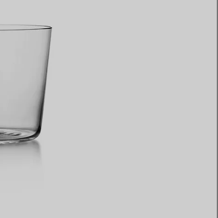
Elsa Peretti®
Tipps zur Auswahl eines
Eherings