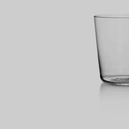
Partnerringe
Eternity Ringe
inem Tiffany-Diamantenexperten.