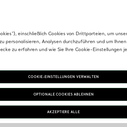
nisch im Design. Die Kreationen von Elsa Peretti® sind zeitlose Ikonen mo
ies“), einschließlich Cookies von Drittparteien, um unse
u personalisieren, Analysen durchzuführen und um Ihnen 
cke zu erfahren und wie Sie Ihre Cookie-Einstellungen j
COOKIE-EINSTELLUNGEN VERWALTEN
OPTIONALE COOKIES ABLEHNEN
AKZEPTIERE ALLE
IN VEREINBAREN