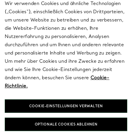
Wir verwenden Cookies und ähnliche Technologien
(„Cookies“), einschließlich Cookies von Drittparteien,
SERVICES
um unsere Website zu betreiben und zu verbessern,
die Website-Funktionen zu erhöhen, Ihre
Nutzererfahrung zu personalisieren, Analysen
ÜBER TIFFANY & CO.
durchzuführen und um Ihnen und anderen relevante
und personalisierte Inhalte und Werbung zu zeigen.
Um mehr über Cookies und ihre Zwecke zu erfahren
RECHTLICHE HINWEISE
und wie Sie Ihre Cookie-Einstellungen jederzeit
ändern können, besuchen Sie unsere
Cookie-
Richtlinie.
FOLGEN SIE UNS
COOKIE-EINSTELLUNGEN VERWALTEN
Standort ändern:
OPTIONALE COOKIES ABLEHNEN
T&Co. 2026