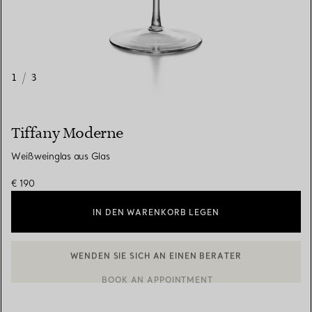
1
/
3
Tiffany Moderne
Weißweinglas aus Glas
€ 190
IN DEN WARENKORB LEGEN
WENDEN SIE SICH AN EINEN BERATER
EINEN KUNDENBERATER KONTAKTIEREN ODER EINEN TERMI
BOOK AN APPOINTMENT