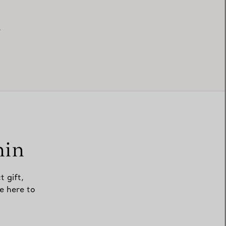
e
min
t gift,
e here to