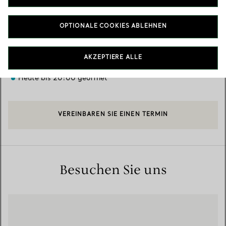
Verfügbare Leistungen
+
3
OPTIONALE COOKIES ABLEHNEN
8687 North Central Expressway
,
Dallas
,
TX,
US
75225
AKZEPTIERE ALLE
(214) 378-9800
Heute bis 20:00 geöffnet
VEREINBAREN SIE EINEN TERMIN
Besuchen Sie uns